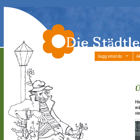
Gugg emol do
Ak
Ü
Hi
wä
vie