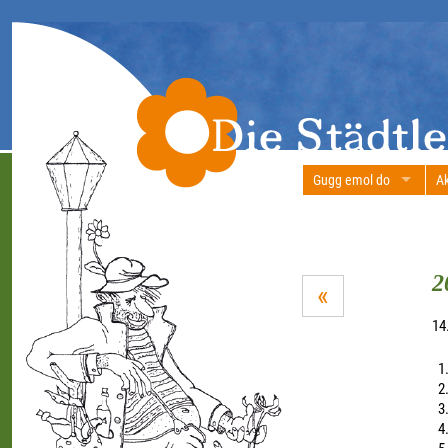
Gugg emol do
Ak
2
«
14