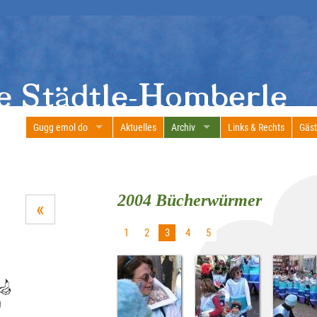
Gugg emol do
Aktuelles
Archiv
Links & Rechts
Gäs
2004 Bücherwürmer
«
1
2
3
4
5