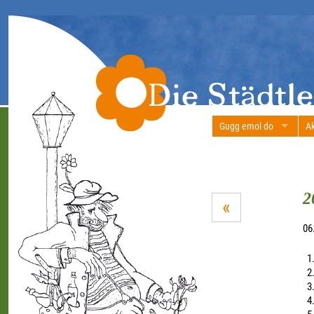
Gugg emol do
Ak
2
«
06